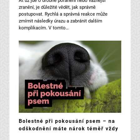
Ať už jde o drobné poranění nebo vážnější
zranění, je důležité vědět, jak správně
postupovat. Rychlá a správná reakce může
zmírnit následky úrazu a zabránit dalším
komplikacím. V tomto…
Bolestné při pokousání psem – na
odškodnění máte nárok téměř vždy